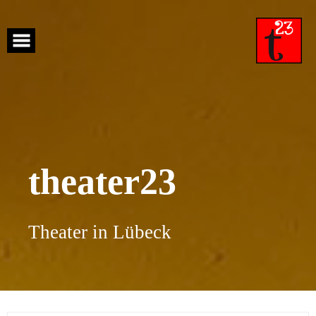
Skip
to
content
theater23
Theater in Lübeck