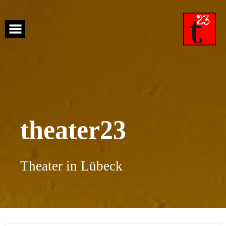
Skip
to
content
theater23
Theater in Lübeck