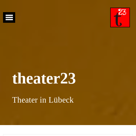
Skip
to
content
theater23
Theater in Lübeck