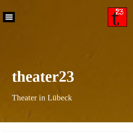
Skip
to
content
theater23
Theater in Lübeck