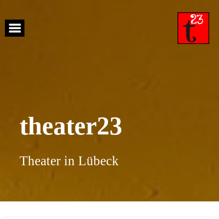
Skip
to
content
theater23
Theater in Lübeck