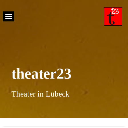
Skip
to
content
theater23
Theater in Lübeck