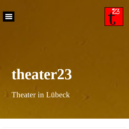
Skip
to
content
theater23
Theater in Lübeck